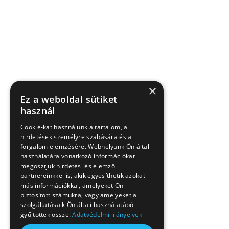
×
Ez a weboldal sütiket
használ
Cookie-kat használunk a tartalom, a
hirdetések személyre szabására és a
forgalom elemzésére. Webhelyünk Ön általi
használatára vonatkozó információkat
megosztjuk hirdetési és elemző
partnereinkkel is, akik egyesíthetik azokat
más információkkal, amelyeket Ön
biztosított számukra, vagy amelyeket a
szolgáltatásaik Ön általi használatából
gyűjtöttek össze.
Adatvédelmi irányelvek